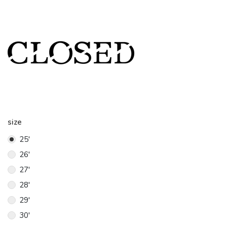
size
25'
26'
27'
28'
29'
30'