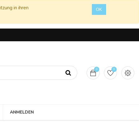
tzung in ihren
OK
0
0
ANMELDEN