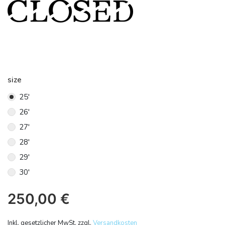
size
25'
26'
27'
28'
29'
30'
250,00
€
Inkl. gesetzlicher MwSt. zzgl.
Versandkosten