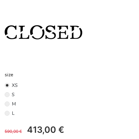
size
XS
S
M
L
413,00
€
590,00
€