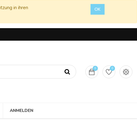
tzung in ihren
OK
0
0
ANMELDEN