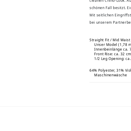
cleanen Chino-Look. Au
schönen Fall besitzt. E
Mit seitlichen Eingrif
bei unserem Partnerbe
Straight Fit / Mid Wais
Unser Model (1,78 m
Innenbeinlänge ca. 
Front Rise: ca. 32 c
1/2 Leg Opening: ca
64% Polyester, 31% Vis
Maschinenwäsche