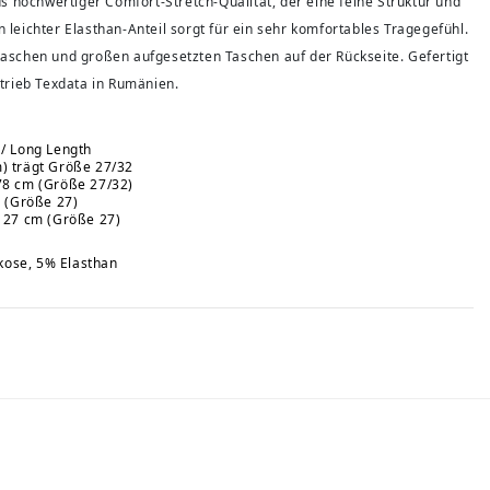
s hochwertiger Comfort-Stretch-Qualität, der eine feine Struktur und
in leichter Elasthan-Anteil sorgt für ein sehr komfortables Tragegefühl.
fstaschen und großen aufgesetzten Taschen auf der Rückseite. Gefertigt
trieb Texdata in Rumänien.
t / Long Length
) trägt Größe 27/32
78 cm (Größe 27/32)
m (Größe 27)
. 27 cm (Größe 27)
kose, 5% Elasthan