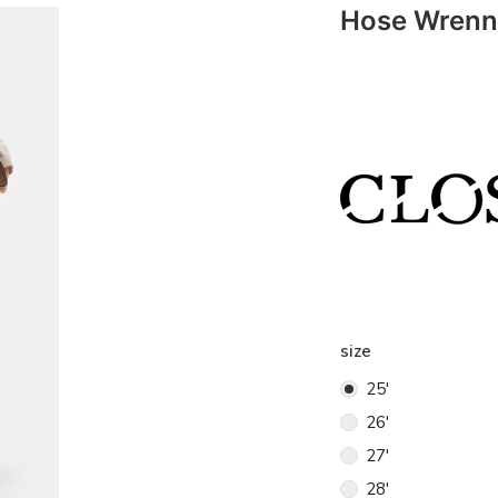
Hose Wrenn
size
25'
26'
27'
28'