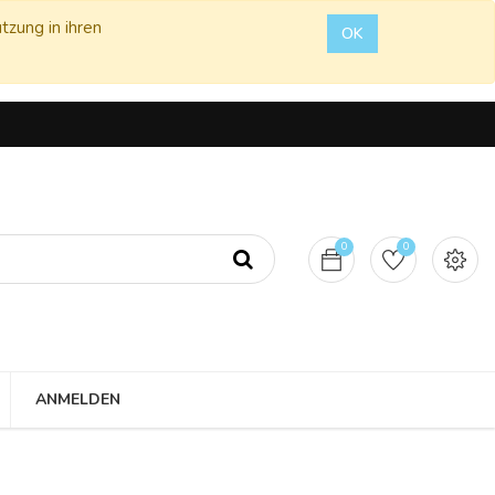
tzung in ihren
OK
0
0
ANMELDEN