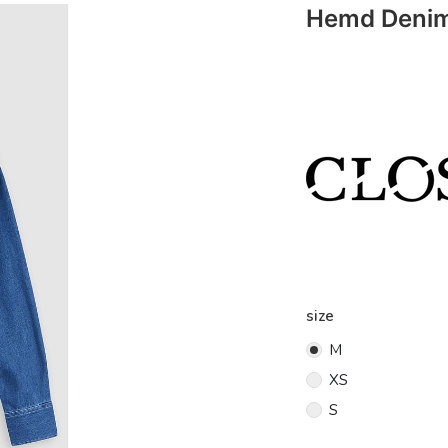
Hemd Denim 
size
M
XS
S