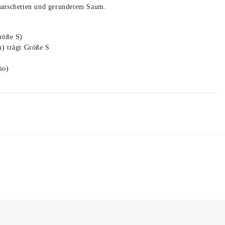
Manschetten und gerundetem Saum.
röße S)
) trägt Größe S
io)