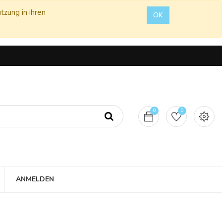
tzung in ihren
OK
0
0
ANMELDEN