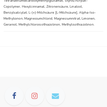
Tetranatriumdicarboxymethylglutamat, Styrol/Acrylat-
Copolymer, Hexylcinnamal, Zitronensäure, Linalool,
Benzylsalicylat, L-(+)-Milchsäure [L-Milchsäure], Alpha-Iso-
Methylionon, Magnesiumchlorid, Magnesiumnitrat, Limonen,
Geraniol, Methylchloroisothiazolinon, Methylisothiazolinon.