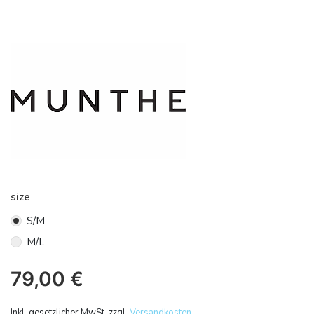
size
S/M
M/L
79,00
€
Inkl. gesetzlicher MwSt. zzgl.
Versandkosten