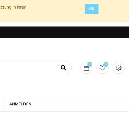
tzung in ihren
OK
0
0
ANMELDEN