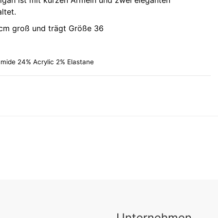
digan ist mit kurzen Ärmeln und zwei eleganten
ltet.
 cm groß und trägt Größe 36
mide 24% Acrylic 2% Elastane
Unternehmen