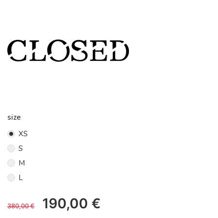
size
XS
S
M
L
190,00
€
380,00
€