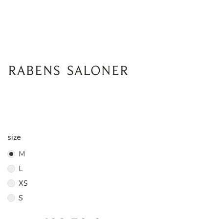
size
M
L
XS
S