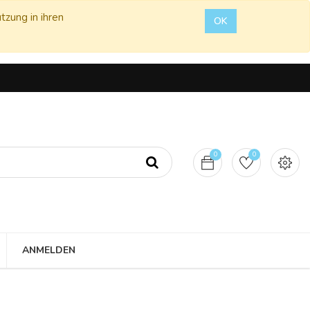
tzung in ihren
OK
0
0
ANMELDEN