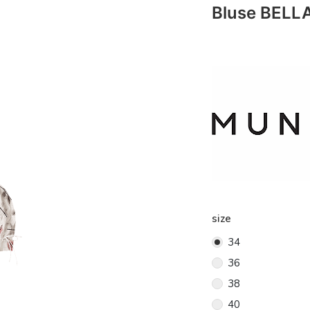
Bluse BELLA
size
34
36
38
40