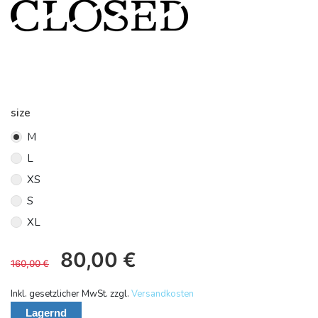
size
M
L
XS
S
XL
80,00
€
160,00
€
Inkl. gesetzlicher MwSt. zzgl.
Versandkosten
Lagernd