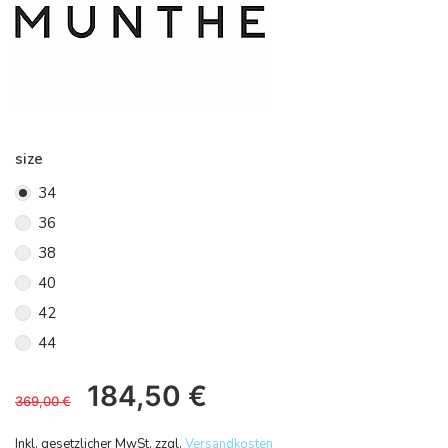
size
34
36
38
40
42
44
184,50
€
369,00
€
Inkl. gesetzlicher MwSt. zzgl.
Versandkosten