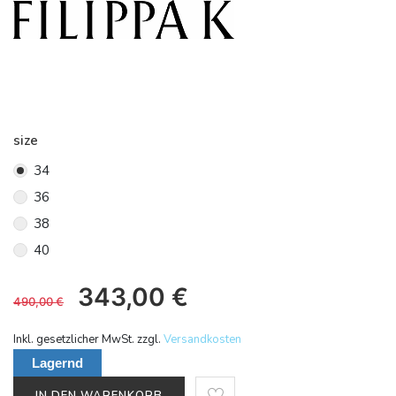
size
34
36
38
40
343,00
€
490,00
€
Inkl. gesetzlicher MwSt. zzgl.
Versandkosten
Lagernd