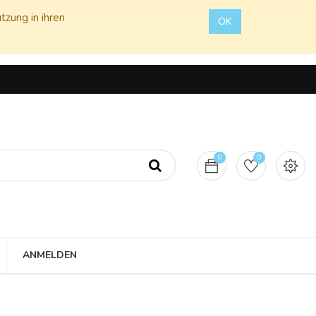
tzung in ihren
OK
0
0
ANMELDEN