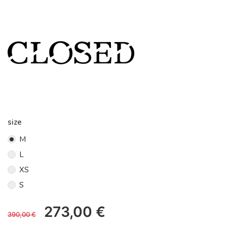
size
M
L
XS
S
273,00
€
390,00
€