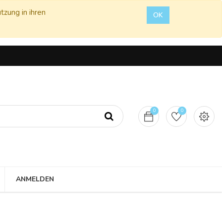
tzung in ihren
OK
0
0
ANMELDEN