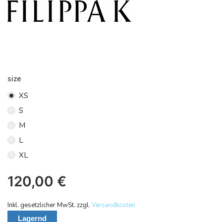
size
XS
S
M
L
XL
120,00
€
Inkl. gesetzlicher MwSt. zzgl.
Versandkosten
Lagernd