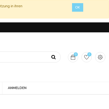
tzung in ihren
OK
0
0
ANMELDEN