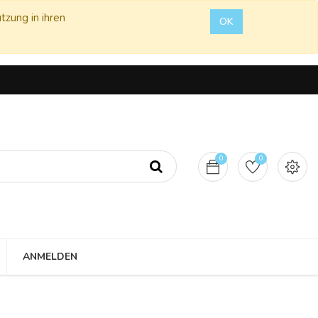
tzung in ihren
OK
0
0
ANMELDEN