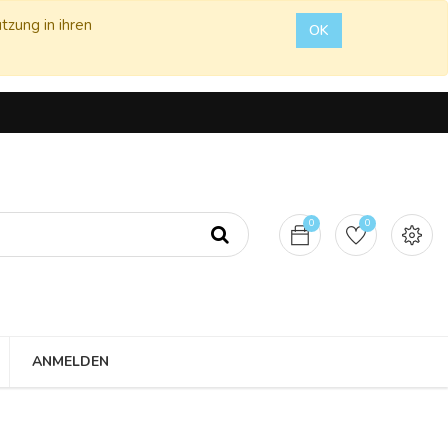
tzung in ihren
OK
0
0
ANMELDEN