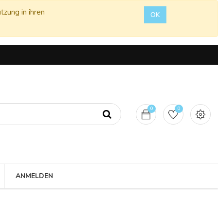
tzung in ihren
OK
0
0
ANMELDEN