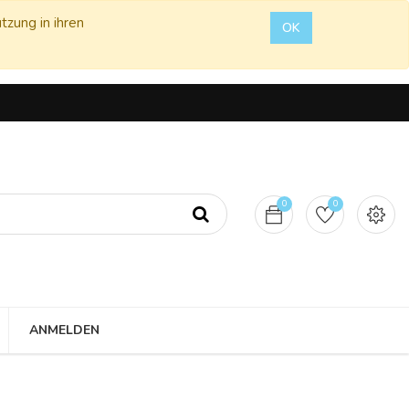
tzung in ihren
OK
0
0
ANMELDEN