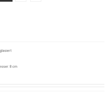
glasiert
esser: 8 cm