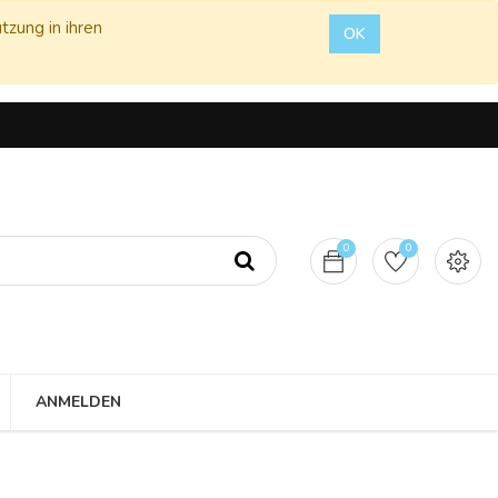
tzung in ihren
OK
0
0
ANMELDEN