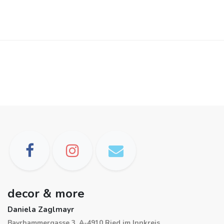
decor & more
Daniela Zaglmayr
Bayrhammergasse 3, A-4910 Ried im Innkreis