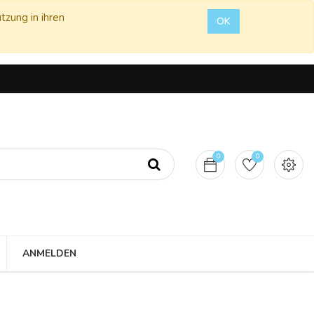
tzung in ihren
OK
0
0
ANMELDEN