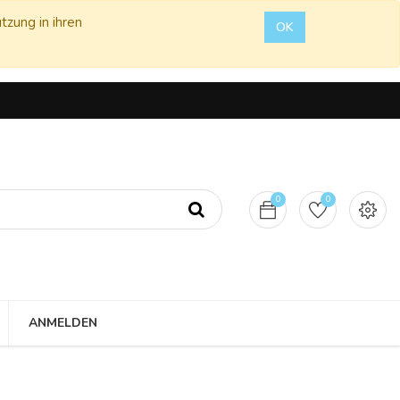
tzung in ihren
OK
0
0
ANMELDEN