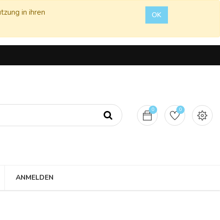
tzung in ihren
OK
0
0
ANMELDEN