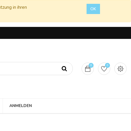
tzung in ihren
OK
0
0
ANMELDEN