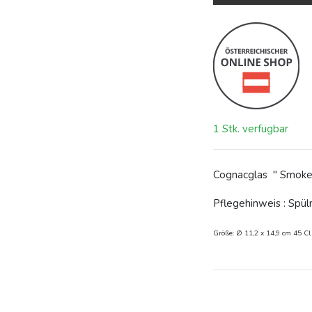
1 Stk. verfügbar
Cognacglas " Smoke
Pflegehinweis : Spü
Größe: Ø 11,2 x 14,9 cm 45 Cl