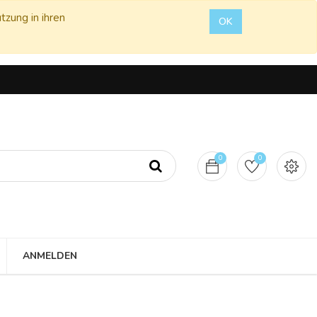
tzung in ihren
OK
0
0
ANMELDEN