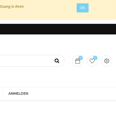
tzung in ihren
OK
0
0
ANMELDEN