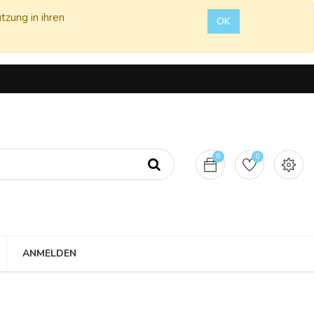
tzung in ihren
OK
0
0
ANMELDEN