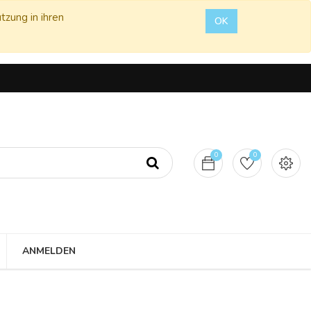
tzung in ihren
OK
0
0
ANMELDEN