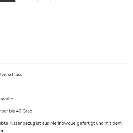
ßverschluss
mwolle
hbar bis 40 Grad
bte Kissenbezug ist aus Merinowolle gefertigt und mit dem
en.