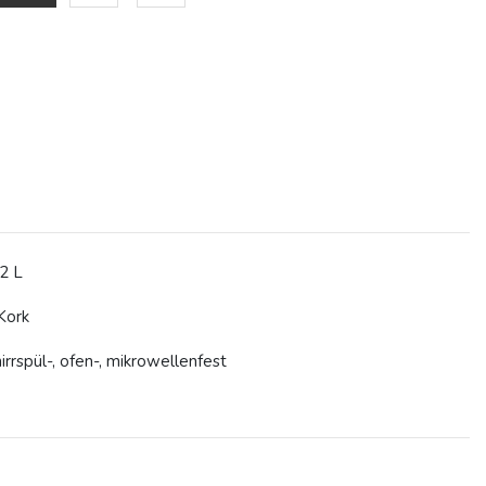
2 L
 Kork
rrspül-, ofen-, mikrowellenfest