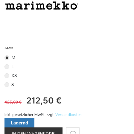
size
M
L
XS
S
212,50
€
425,00
€
Inkl. gesetzlicher MwSt. zzgl.
Versandkosten
Lagernd