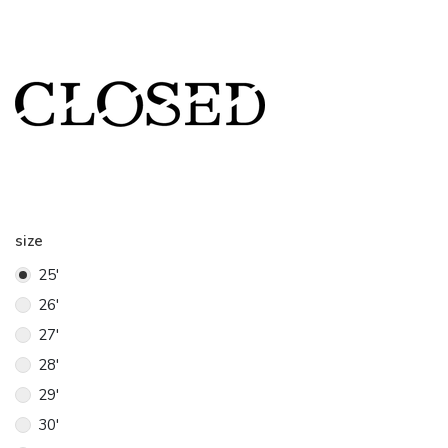
size
25'
26'
27'
28'
29'
30'