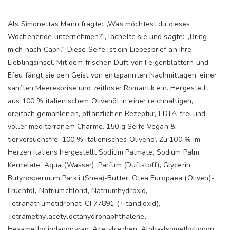
Als Simonettas Mann fragte: „Was möchtest du dieses
Wochenende unternehmen?“, lächelte sie und sagte: „Bring
mich nach Capri.“ Diese Seife ist ein Liebesbrief an ihre
Lieblingsinsel. Mit dem frischen Duft von Feigenblättern und
Efeu fängt sie den Geist von entspannten Nachmittagen, einer
sanften Meeresbrise und zeitloser Romantik ein. Hergestellt
aus 100 % italienischem Olivenöl in einer reichhaltigen,
dreifach gemahlenen, pflanzlichen Rezeptur, EDTA-frei und
voller mediterranem Charme. 150 g Seife Vegan &
tierversuchsfrei 100 % italienisches Olivenöl Zu 100 % im
Herzen Italiens hergestellt Sodium Palmate, Sodium Palm
Kernelate, Aqua (Wasser), Parfum (Duftstoff), Glycerin,
Butyrospermum Parkii (Shea)-Butter, Olea Europaea (Oliven)-
Fruchtöl, Natriumchlorid, Natriumhydroxid,
Tetranatriumetidronat, CI 77891 (Titandioxid),
Tetramethylacetyloctahydronaphthalene,
Hexamethylindanopyran, Acetylcedren, Alpha-Isomethylionon,