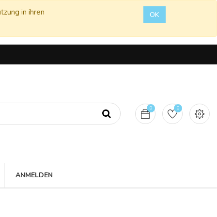
tzung in ihren
OK
0
0
ANMELDEN