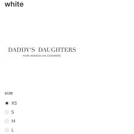
white
size
XS
S
M
L