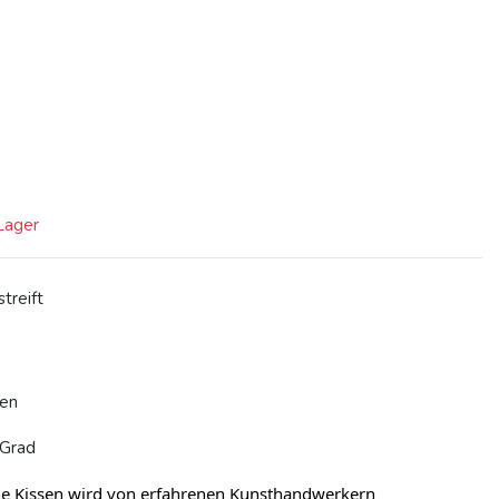
 Lager
treift
nen
 Grad
e Kissen wird von erfahrenen Kunsthandwerkern