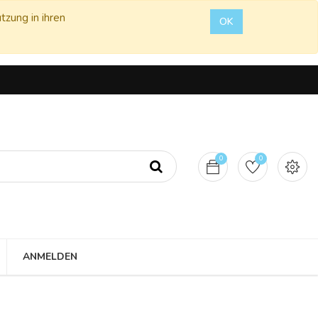
tzung in ihren
OK
0
0
ANMELDEN