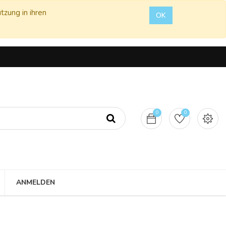
tzung in ihren
OK
0
0
ANMELDEN