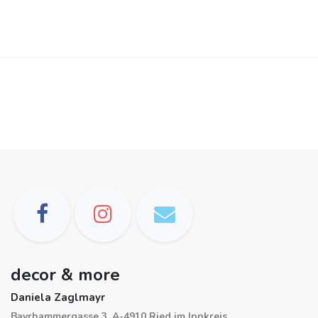
decor & more
Daniela Zaglmayr
Bayrhammergasse 3, A-4910 Ried im Innkreis