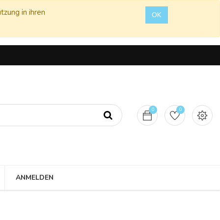
tzung in ihren
OK
0
0
ANMELDEN