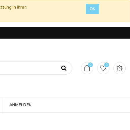
tzung in ihren
OK
0
0
ANMELDEN