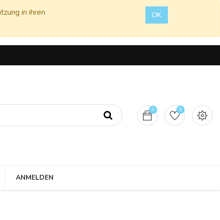
tzung in ihren
OK
0
0
ANMELDEN