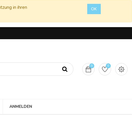
tzung in ihren
OK
0
0
ANMELDEN