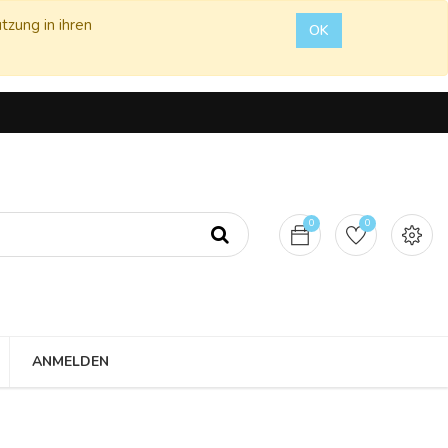
tzung in ihren
OK
0
0
ANMELDEN