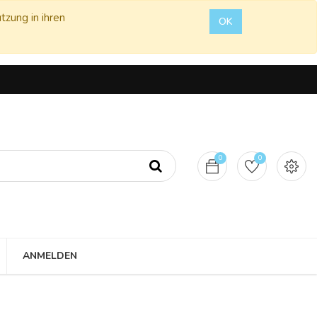
tzung in ihren
OK
0
0
ANMELDEN